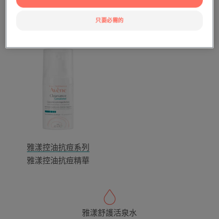
凍
華
雅漾毛孔緊緻霧光凝凍
雅漾控油抗痘系列
雅漾三重速效淨痘精華
只要必需的
雅
漾
控
油
抗
痘
精
華
雅漾控油抗痘系列
雅漾控油抗痘精華
雅漾舒護活泉水