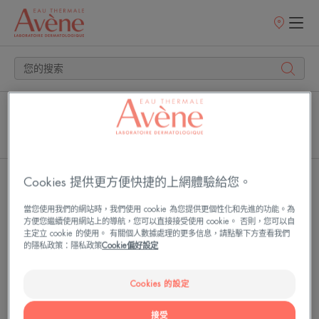
銷
售
點
主頁
搜尋
產品 (3)
文章 (0)
雅
雅
Cookies 提供更方便快捷的上網體驗給您。
漾
漾
當您使用我們的網站時，我們使用 cookie 為您提供更個性化和先進的功能。為
毛
三
方便您繼續使用網站上的導航，您可以直接接受使用 cookie。 否則，您可以自
孔
重
主定立 cookie 的使用。 有關個人數據處理的更多信息，請點擊下方查看我們
緊
速
的隱私政策：隱私政策
Cookie偏好設定
緻
效
霧
淨
Cookies 的設定
光
痘
凝
精
接受