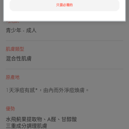
管裝
管
15ml
只要必需的
裝
可用於
青少年 - 成人
肌膚類型
混合性肌膚
原產地
1天淨痘有感*，由內而外淨痘煥膚。
優勢
水飛薊果提取物、A醛、甘醇酸
三重成分調理肌膚