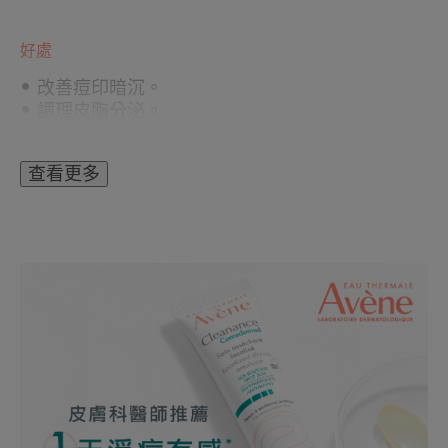
好處
• 改善痘印暗沉。
• 調理皮脂分泌。
• 防止肌膚粗糙。
查看更多
*2020年PhD Trials機構針對40位12-28歲受試者研
究，每天塗抹3次三重速效淨痘精華 ，經儀器測
量，隔天痘痘體積有顯著縮小
**2020年PhD Trials機構針對38位12-28歲受試者
自評調查，每天塗抹3次三重速效淨痘精華 ，使用
28天後89%受測者認為有感改善痘印暗沉
質地
質地的好處