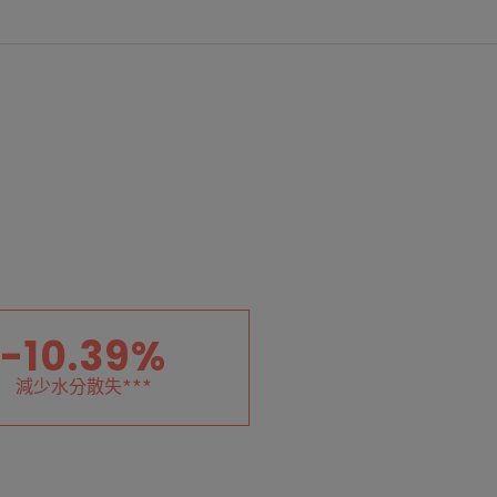
油水平衡，細緻毛孔、亮白肌膚。
-10.39%
減少水分散失***