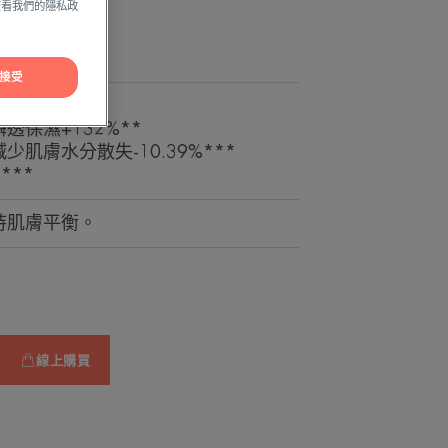
Cookie Settings » and
方查看我們的隱私政
cookies to enable the 
清爽不油膩
You can change this s
接受
consent at any time.
*。
透保濕+132%**
肌膚水分散失-10.39%***
COOKIES 的設定
***
持肌膚平衡。
線上購買