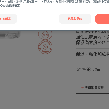
ookie。 否則，您可以自主定立 cookie 的使用。 有關個人數據處理的更多信息，請點擊下
策
Cookie偏好設定
Hydratant 48h
es 的設定
只要必需的
48小時長效保濕
實測使用後肌膚瞬
強化肌膚屏障，減少
保濕滿意度98%*
保濕、強化和維
滴管樽
滴
30ml
管
樽
搜尋銷售據點