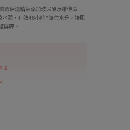
雅漾瞬透保濕精萃添加玻尿酸及維他命
輕盈水潤，有效48小時*鎖住水分，讓肌
護屏障。
建議
為肌膚提供強效保
持久保持水潤。