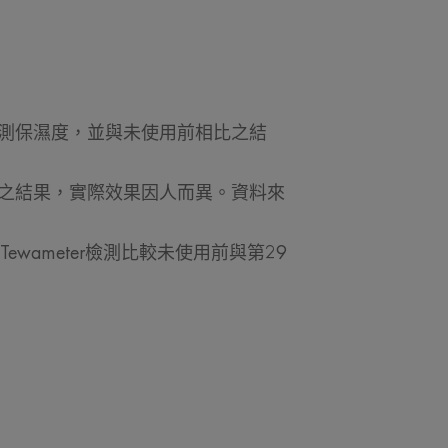
地，讓肌膚充滿水分。
er檢測保濕度，並與未使用前相比之結
48小時之後使用Corneometer檢測保濕度，並與未使用
機構
後，使用Corneometer檢測保濕度之結果，實際效果因人
保濕度之結果，實際效果因人而異。資料來
每天2次，於第29天停用產品，並以Tewameter檢測比較未
果因人而異。
，每天早晚使用一到二次，連續使用10天後，共98位女性有推
ewameter檢測比較未使用前與第29