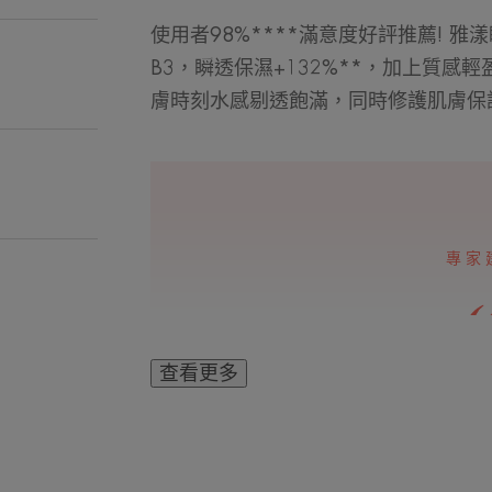
使用者98%****滿意度好評推薦! 
B3，瞬透保濕+132%**，加上質感
膚時刻水感剔透飽滿，同時修護肌膚保
專家
查看更多
清新、輕盈質地，
濕效果，讓肌膚