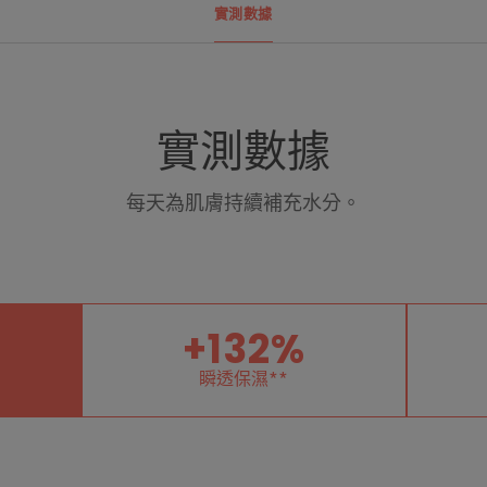
實測數據
優勢
實測數據
高度保濕肌膚、提升肌膚含水量，維持
每天為肌膚持續補充水分。
好處
• 48小時水潤*
•提升肌膚含水量
• 加強肌膚屏障
+132%
• 維持肌膚油水平衡
瞬透保濕**
質地