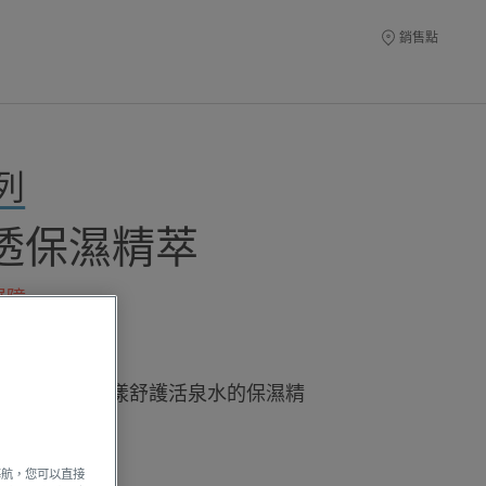
銷售點
列
Playing YouTube videos
透保濕精萃
cookies in order to of
advertising based on 
屏障
information, please vis
評論的人
policy.
You have rejected You
他命B3以及雅漾舒護活泉水的保濕精
therefore you cannot v
You can change your c
導航，您可以直接