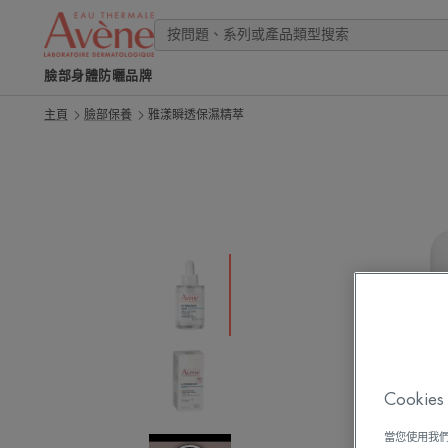
臉部
身體
防曬
品牌
主頁
臉部保養
雅漾瞬透保濕精萃
Cook
當您使用我們