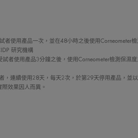
質地的好處
輕盈且高延展性的質
內容物香味
溫和輕盈
受試者使用產品一次，並在48小時之後使用Corneomet
*2021年，33位平均43歲的乾燥肌受試者使用產品一次，並在
DP 研究機構
前相比之結果，實際效果因人而異。資料來源：CIDP 研究
**2021年，33位平均43歲的乾燥肌受試者使用產品3分鐘之
肌受試者使用產品3分鐘之後，使用Corneometer檢測
而異。資料來源：CIDP 研究機構
***2021年，上海SGS檢測33位使用者，連續使用28天，
使用前與第29天相比，經皮水分散失數據之結果，實際效
****2021年，上海IPSOS研究調查100位女性試用者
使用者，連續使用28天，每天2次，於第29天停用產品，並以T
薦意願。
實際效果因人而異。