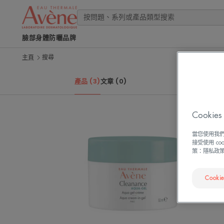
臉部
身體
防曬
品牌
主頁
搜尋
產品 (3)
文章 (0)
Cook
雅
當您使用我們
漾
接受使用 c
毛
策：隱私政
孔
緊
Cooki
緻
霧
光
凝