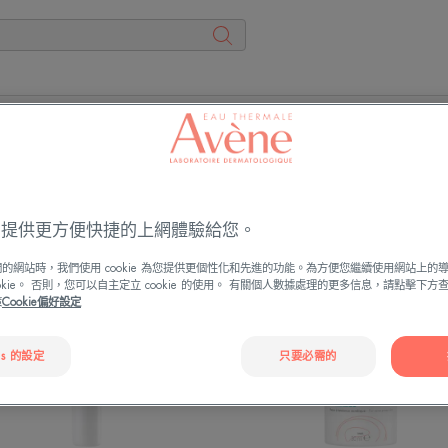
ies 提供更方便快捷的上網體驗給您。
雅
雅
的網站時，我們使用 cookie 為您提供更個性化和先進的功能。為方便您繼續使用網站上的
漾
漾
ookie。 否則，您可以自主定立 cookie 的使用。 有關個人數據處理的更多信息，請點擊下
三
控
策
Cookie偏好設定
重
油
速
抗
es 的設定
只要必需的
效
痘
淨
精
痘
華
精