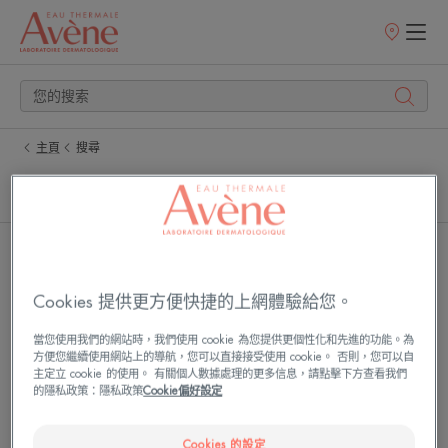
銷
售
點
主頁
搜尋
產品 (5)
文章 (0)
雅
雅
漾
漾
活
24H
Cookies 提供更方便快捷的上網體驗給您。
泉
玻
當您使用我們的網站時，我們使用 cookie 為您提供更個性化和先進的功能。為
保
尿
方便您繼續使用網站上的導航，您可以直接接受使用 cookie。 否則，您可以自
濕
酸
主定立 cookie 的使用。 有關個人數據處理的更多信息，請點擊下方查看我們
嫩
保
的隱私政策：隱私政策
Cookie偏好設定
膚
濕
水
精
Cookies 的設定