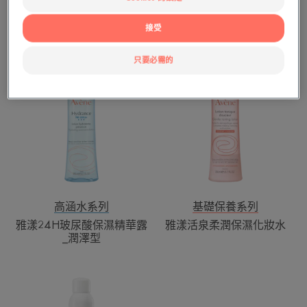
華
基礎保養系列
高涵水系列
露
雅漾活泉保濕嫩膚水
雅漾24H玻尿酸保濕精華露
接受
只要必需的
雅
雅
漾
漾
24H
活
玻
泉
尿
柔
酸
潤
保
保
濕
濕
精
化
華
妝
高涵水系列
基礎保養系列
露
水
雅漾24H玻尿酸保濕精華露
雅漾活泉柔潤保濕化妝水
_
_潤澤型
潤
澤
雅
型
漾
舒