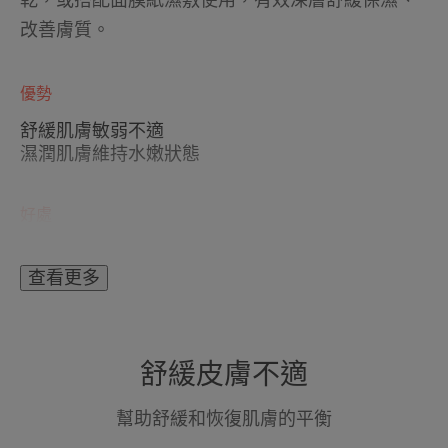
改善膚質。
優勢
舒緩肌膚敏弱不適
濕潤肌膚維持水嫩狀態
好處
舒緩保濕、潤澤肌膚。
使肌膚維持健康狀態，提升肌膚防護力。
查看更多
舒緩皮膚不適
幫助舒緩和恢復肌膚的平衡