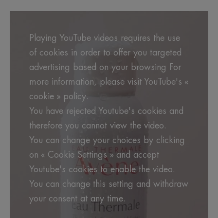
Playing YouTube videos requires the use
of cookies in order to offer you targeted
advertising based on your browsing For
more information, please visit YouTube's «
cookie » policy.
You have rejected Youtube's cookies and
therefore you cannot view the video.
You can change your choices by clicking
on « Cookie Settings » and accept
Youtube's cookies to enable the video.
You can change this setting and withdraw
your consent at any time.