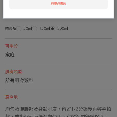
只要必需的
舒緩敏感不適
噴霧瓶
噴
50ml
噴
150ml
噴
300ml
霧
霧
霧
瓶
瓶
瓶
可用於
家庭
肌膚類型
所有肌膚類型
原產地
均勻噴灑臉部及身體肌膚，留置1-2分鐘後再輕輕拍
乾，或搭配面膜紙濕敷使用，有效深層舒緩保濕、