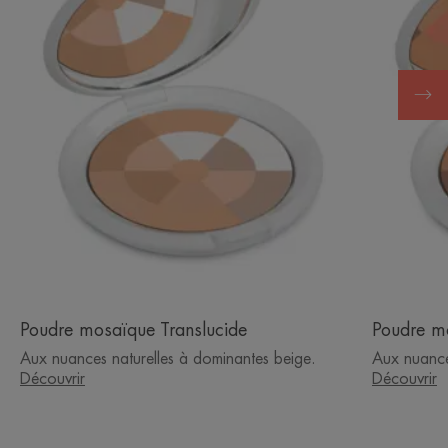
Poudre mosaïque Translucide
Poudre mo
Aux nuances naturelles à dominantes beige.
Aux nuance
Découvrir
Découvrir