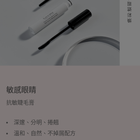
煥彩遮瑕系列
敏感眼睛
抗敏睫毛膏
深邃、分明、捲翹
溫和、自然、不掉屑配方