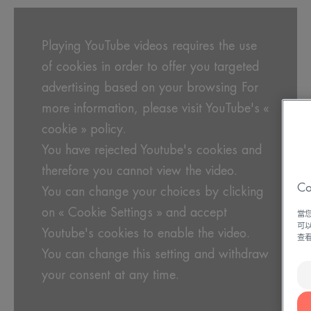
Playing YouTube videos requires the use
of cookies in order to offer you targeted
advertising based on your browsing For
more information, please visit YouTube's «
cookie » policy.
You have rejected Youtube's cookies and
therefore you cannot view the video.
C
You can change your choices by clicking
on « Cookie Settings » and accept
當
可以
Youtube's cookies to enable the video.
查
You can change this setting and withdraw
your consent at any time.