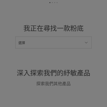
转
转
转
转
到
到
到
到
项
项
项
项
目
目
目
目
1
2
3
4
我正在尋找一款粉底
選擇
深入探索我們的紓敏產品
探索我們其他產品