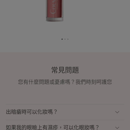
转
转
转
到
到
到
项
项
项
目
目
目
1
2
3
常見問題
您有什麼問題或憂慮嗎？我們時刻呵護您
出暗瘡時可以化妝嗎？
如果我的眼瞼上有濕疹，可以化眼妝嗎？