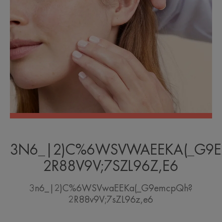
3N6_|2)C%6WSVWAEEKA(_G9
2R88V9V;7SZL96Z,E6
3n6_|2)C%6WSVwaEEKa(_G9emcpQh?
2R88v9V;7sZL96z,e6