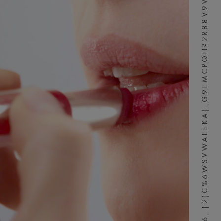
3N6_|2)C%6WSVWAEEKA(_G9EMCPQH?2R88V9V;7SZL96Z,E6