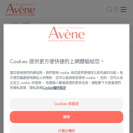
銷
售
點
主頁
搜尋
產品 (1)
文章 (0)
Cookies 提供更方便快捷的上網體驗給您。
很抱歉，我們沒有找到以下的結果 "dermabsolu" 我
當您使用我們的網站時，我們使用 cookie 為您提供更個性化和先進的功能。為
们邀请您进行新的搜索。
方便您繼續使用網站上的導航，您可以直接接受使用 cookie。 否則，您可以自
主定立 cookie 的使用。 有關個人數據處理的更多信息，請點擊下方查看我們
的隱私政策：隱私政策
Cookie偏好設定
雅漾舒護活泉水
Cookies 的設定
接受
只要必需的