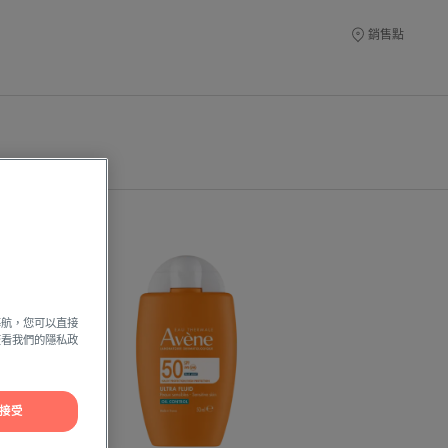
銷售點
雅
漾
極
速
導航，您可以直接
控
方查看我們的隱私政
油
防
曬
接受
液