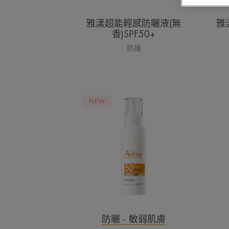
(無
香)SPF50+
雅漾超能輕感防曬液(無
雅
香)SPF50+
防護
雅
NEW
漾
亮
彈
撫
紋
防
曬
乳
SPF50
防曬 - 敏弱肌膚