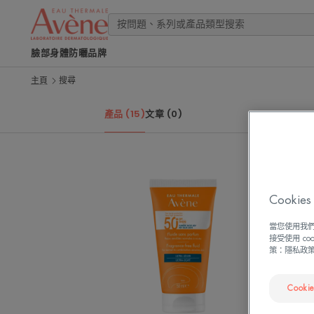
臉部
身體
防曬
品牌
主頁
搜尋
產品 (15)
文章 (0)
雅
漾
Cook
超
能
當您使用我們
輕
接受使用 c
策：隱私政
感
防
曬
Cooki
液