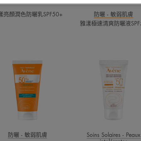
SPF50+
SPF50
漾亮顏潤色防曬乳SPF50+
防曬 - 敏弱肌膚
雅漾極速清爽防曬液SPF
雅
雅
漾
漾
超
全
能
效
控
潤
油
色
清
防
爽
曬
防
霜
曬
液
防曬 - 敏弱肌膚
Soins Solaires - Peaux
SPF50+