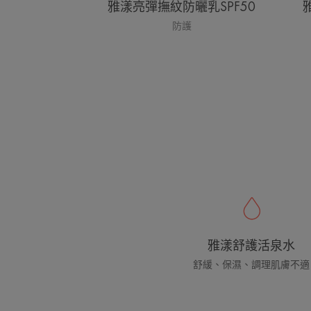
雅漾亮彈撫紋防曬乳SPF50
防護
雅漾舒護活泉水
舒緩、保濕、調理肌膚不適