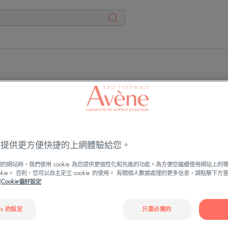
雅
雅
漾
漾
ies 提供更方便快捷的上網體驗給您。
亮
極
顏
速
的網站時，我們使用 cookie 為您提供更個性化和先進的功能。為方便您繼續使用網站上的
潤
清
ookie。 否則，您可以自主定立 cookie 的使用。 有關個人數據處理的更多信息，請點擊下
策
Cookie偏好設定
色
爽
防
防
曬
曬
es 的設定
只要必需的
乳
液