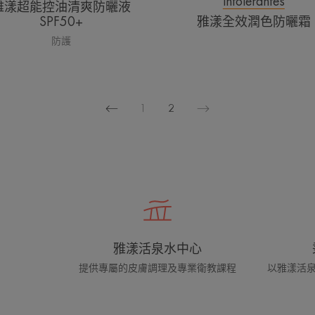
intolérantes
雅漾超能控油清爽防曬液
SPF50+
雅漾全效潤色防曬霜
防護
1
2
上
下
一
一
页
页
雅漾活泉水中心
提供專屬的皮膚調理及專業衛教課程
以雅漾活