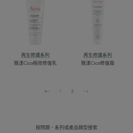
漾
漾
Cica
Cica
極
修
效
復
修
霜
復
乳
再生修護系列
再生修護系列
雅漾Cica極效修復乳
雅漾Cica修復霜
1
2
上
下
一
一
页
页
按問題、系列或產品類型搜索