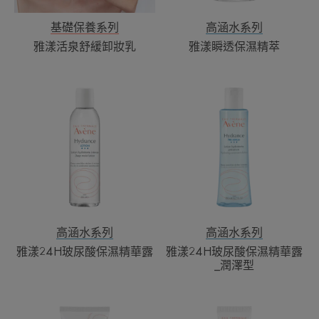
乳
基礎保養系列
高涵水系列
雅漾活泉舒緩卸妝乳
雅漾瞬透保濕精萃
雅
雅
漾
漾
24H
24H
玻
玻
尿
尿
酸
酸
保
保
濕
濕
精
精
華
華
高涵水系列
高涵水系列
露
露
雅漾24H玻尿酸保濕精華露
雅漾24H玻尿酸保濕精華露
_
_潤澤型
潤
澤
雅
雅
型