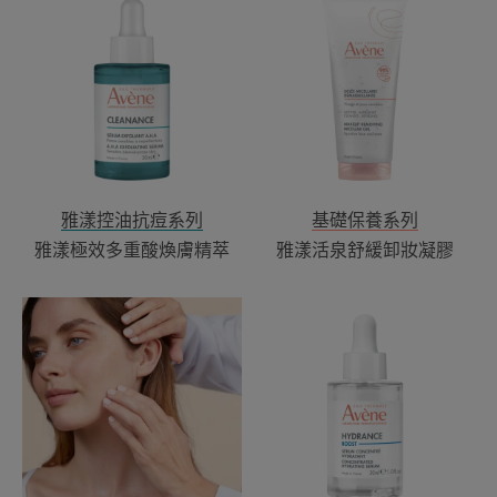
漾
漾
極
活
效
泉
多
舒
重
緩
酸
卸
煥
妝
膚
凝
精
膠
雅漾控油抗痘系列
基礎保養系列
萃
雅漾極效多重酸煥膚精萃
雅漾活泉舒緩卸妝凝膠
雅
雅
漾
漾
活
瞬
泉
透
舒
保
緩
濕
卸
精
妝
萃