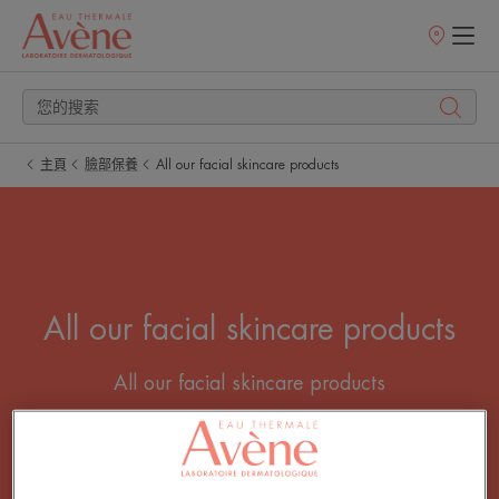
銷
售
點
主頁
臉部保養
All our facial skincare products
All our facial skincare products
All our facial skincare products