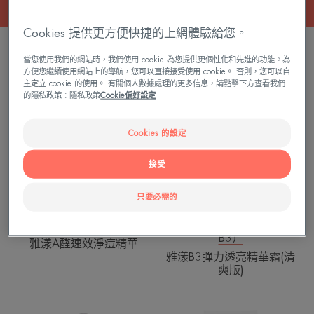
Cookies 提供更方便快捷的上網體驗給您。
30 結果 "All our facial skincare products"
當您使用我們的網站時，我們使用 cookie 為您提供更個性化和先進的功能。為
方便您繼續使用網站上的導航，您可以直接接受使用 cookie。 否則，您可以自
雅
雅
主定立 cookie 的使用。 有關個人數據處理的更多信息，請點擊下方查看我們
漾
漾
的隱私政策：隱私政策
Cookie偏好設定
A
B3
醛
彈
Cookies 的設定
速
力
效
透
接受
淨
亮
痘
精
只要必需的
精
華
華
霜
雅漾控油抗痘系列
Hyaluron Activ B3（維他命
B3）
(清
雅漾A醛速效淨痘精華
爽
雅漾B3彈力透亮精華霜(清
爽版)
版)
雅
雅