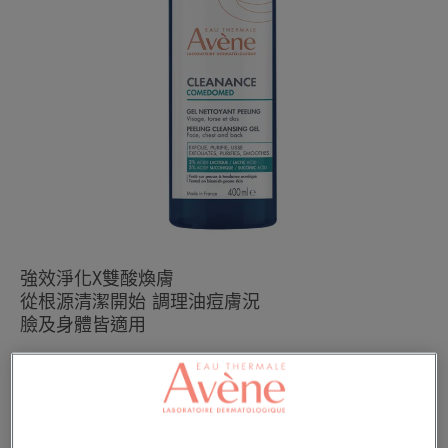
NEW
強效淨化X雙酸煥膚
從根源清潔開始 調理油痘膚況
臉及身體皆適用
按壓瓶
按
400ml
壓
瓶
可用於