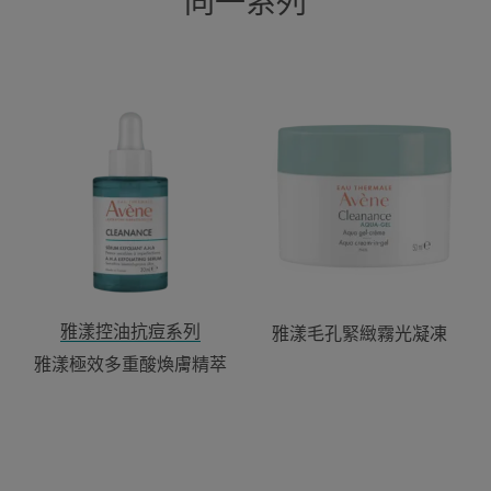
同一系列
雅
雅
漾
漾
極
毛
效
孔
多
緊
重
緻
酸
霧
煥
光
膚
凝
精
凍
雅漾控油抗痘系列
雅漾毛孔緊緻霧光凝凍
萃
雅漾極效多重酸煥膚精萃