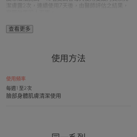
潔膚露2次，連續使用7天後，由醫師評估之結果，
實際效果因人而異。
皮耶法柏測試，43名 受試者每天使用雙酸角質煥亮
潔膚露1-2次，連續使用7天後的滿意度自評結果，
查看更多
實際效果因人而異。
使用方法
使用頻率
每週1至2次
臉部身體肌膚清潔使用