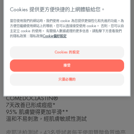
青少年 - 成人
Cookies 提供更方便快捷的上網體驗給您。
當您使用我們的網站時，我們使用 cookie 為您提供更個性化和先進的功能。為
方便您繼續使用網站上的導航，您可以直接接受使用 cookie。 否則，您可以自
肌膚類型
主定立 cookie 的使用。 有關個人數據處理的更多信息，請點擊下方查看我們
混合性肌膚 - 易有粉刺的皮膚
的隱私政策：隱私政策
Cookie偏好設定
Cookies 的設定
原產地
接受
好處
只要必需的
乳酸1.8%+琥珀酸3%+獨特克痘多因
COMEDOCLASTIN®
7天改善已形成痘痘*
95% 肌膚變得更加平滑**
溫和不易刺激，經肌膚敏感性測試
皮耶法柏測試，43名受試者每天使用雙酸角質煥亮