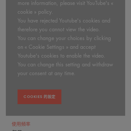
more information, please visit YouTube's «
cookie » policy.
You have rejected Youtube's cookies and
therefore you cannot view the video.
You can change your choices by clicking
on « Cookie Settings » and accept
Youtube's cookies to enable the video.
You can change this setting and withdraw
your consent at any time.
COOKIES 的設定
使用頻率