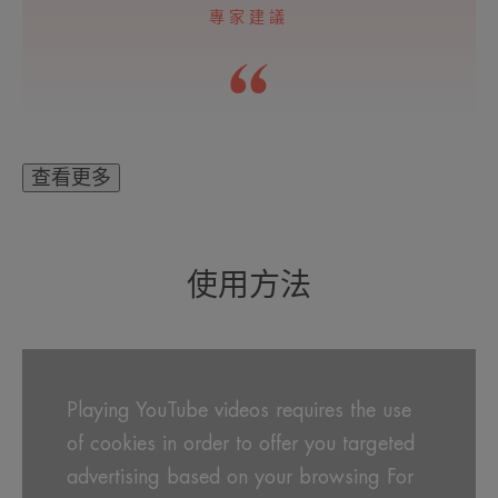
專家建議
一款呵護敏弱眼周肌的眼霜。
查看更多
使用方法
Playing YouTube videos requires the use
of cookies in order to offer you targeted
advertising based on your browsing For