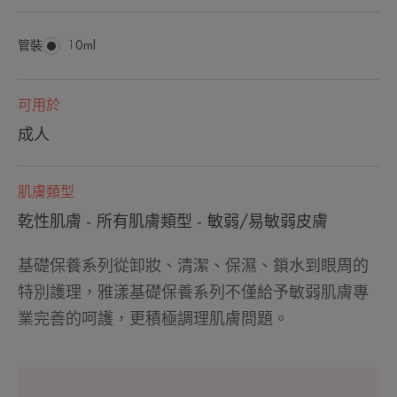
管裝
管
10ml
裝
可用於
成人
肌膚類型
乾性肌膚 - 所有肌膚類型 - 敏弱/易敏弱皮膚
基礎保養系列從卸妝、清潔、保濕、鎖水到眼周的
特別護理，雅漾基礎保養系列不僅給予敏弱肌膚專
業完善的呵護，更積極調理肌膚問題。