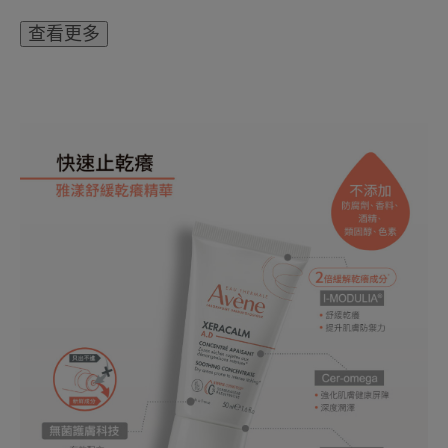
癢。
查看更多
優勢
▪️ 獨特活性成分I-MODULIA®，緩解乾癢，提升肌
膚防禦力。
▪️ Cer-Omega，一種類似於肌膚脂質的成分，可強
化肌膚健康屏障。
▪️ 舒護活泉水，立即舒緩。