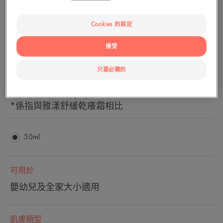
防護
Cookies 的設定
| 富含2倍緩解乾癢成分*，專利配方I-
接受
MODULIA®。
|立即幫助減少乾癢搔抓不適。
只要必需的
|有效保濕潤澤並提升肌膚防護力。
▪️ 無菌護膚科技，不添加防腐劑、香料。
▪️ 小容量適合隨身攜帶。
*係指與雅漾舒緩乾癢霜相比
50ml
可用於
嬰幼兒及全家大小適用
肌膚類型