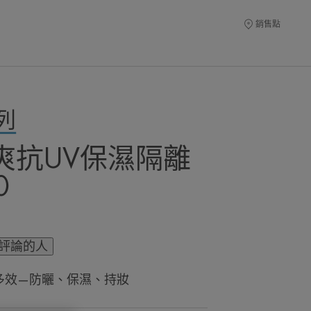
銷售點
列
爽抗UV保濕隔離
0
評論的人
多效—防曬、保濕、持妝