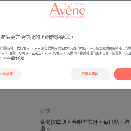
*皮耶法柏委託第
續使用極致彈潤眼
實際效果因人而
ies 提供更方便快捷的上網體驗給您。
管裝
管
15ml
的網站時，我們使用 cookie 為您提供更個性化和先進的功能。為方便您繼續使用網站上的
裝
ookie。 否則，您可以自主定立 cookie 的使用。 有關個人數據處理的更多信息，請點擊下
策
Cookie偏好設定
搜尋銷售據點
es 的設定
只要必需的
好處
金屬按摩頭貼合眼型設計，每日點、繞
膚。