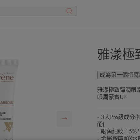
雅漾極致
成為第一個撰寫
雅漾極致彈潤眼霜P
眼周緊實UP
- 3大Pro級
酚)
- 眼角細紋-15
- 金屬按摩頭X