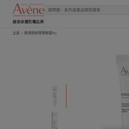
臉部
身體
防曬
品牌
主頁
雅漾極致彈潤眼霜Pro