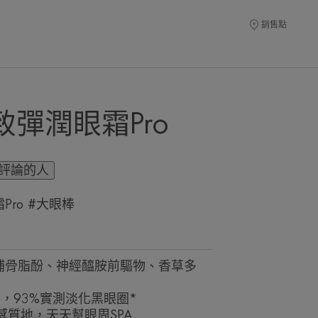
銷售點
彈潤眼霜Pro
評論的人
ro #大眼棒
成分(補骨脂酚、神經醯胺前驅物、香草多
%*，93%實測淡化黑眼圈*
水感質地，天天幫眼周SPA