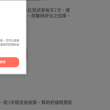
三方測試，33位受試者每天2次，連
霜Pro56天後，經醫師評估之結果，
異。
導航，您可以直接
方查看我們的隱私政
線上購買
接受
、提3步驟塗抹按摩，幫助舒緩眼周肌