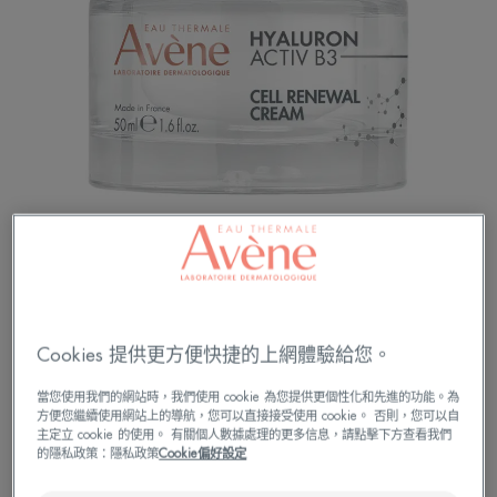
【超前抗老 激活彈力 有感煥新】
*6%維他命B3，撫平細紋、恢復彈性與活力，展現
Cookies 提供更方便快捷的上網體驗給您。
自信發光肌
*大+小分子玻尿酸，深入肌底補充水分，有感Q彈
當您使用我們的網站時，我們使用 cookie 為您提供更個性化和先進的功能。為
*紅花籽油/乳木果油/甘油，深度滋養不易致粉刺
方便您繼續使用網站上的導航，您可以直接接受使用 cookie。 否則，您可以自
*輕盈亮彈抗老，使用後膚觸滑順細緻不易黏膩
主定立 cookie 的使用。 有關個人數據處理的更多信息，請點擊下方查看我們
的隱私政策：隱私政策
Cookie偏好設定
*雅漾抗老霜第1支可替換環保包裝，減少95%包裝
重量