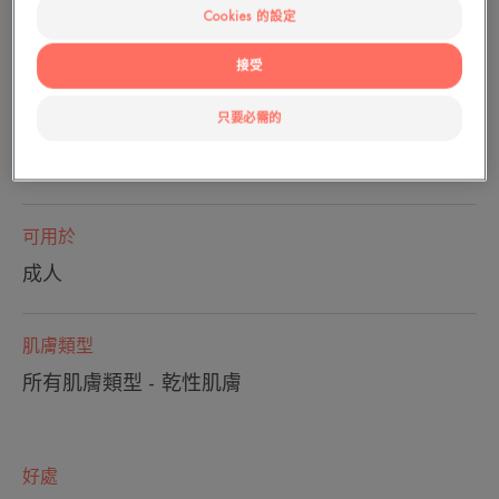
Cookies 的設定
接受
撫平肌膚
緊緻肌膚
只要必需的
罐
罐
50ml
可用於
成人
肌膚類型
所有肌膚類型 - 乾性肌膚
好處