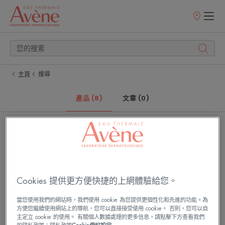
銷
售
點
主頁
搜尋
產品 (8)
文章 (0)
雅
雅
漾
漾
24H
24H
玻
全
尿
效
Cookies 提供更方便快捷的上網體驗給您。
酸
活
保
泉
當您使用我們的網站時，我們使用 cookie 為您提供更個性化和先進的功能。為
濕
保
方便您繼續使用網站上的導航，您可以直接接受使用 cookie。 否則，您可以自
主定立 cookie 的使用。 有關個人數據處理的更多信息，請點擊下方查看我們
精
濕