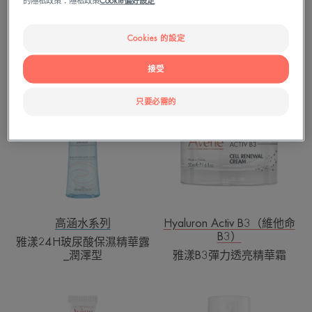
的隱私政策：隱私政策
Cookie偏好設定
華
精
高涵水系列
高涵水系列
露
華
雅漾24H玻尿酸保濕精華露
雅漾24H全效活泉保濕精華
Cookies 的設定
乳
乳清爽型
清
接受
爽
雅
雅
型
漾
漾
只要必需的
24H
B3
玻
彈
尿
力
酸
透
保
亮
濕
精
精
華
華
霜
高涵水系列
Hyaluron Activ B3（維他命
B3）
露
雅漾24H玻尿酸保濕精華露
_
_潤澤型
雅漾B3彈力透亮精華霜
潤
澤
雅
雅
型
漾
漾