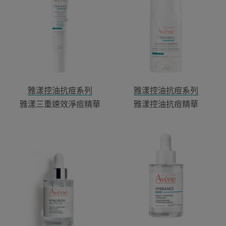
三
控
重
油
速
抗
效
痘
淨
精
痘
華
精
華
雅漾控油抗痘系列
雅漾控油抗痘系列
雅漾三重速效淨痘精華
雅漾控油抗痘精華
雅
雅
漾
漾
B3
瞬
彈
透
力
保
透
濕
亮
精
精
萃
萃