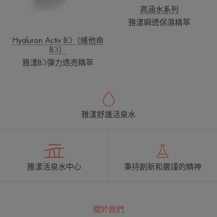
高涵水系列
雅漾瞬透保濕精萃
Hyaluron Activ B3（維他命
B3）
雅漾B3彈力透亮精萃
雅漾舒護活泉水
雅漾活泉水中心
秉持創新和嚴謹的精神
關於我們