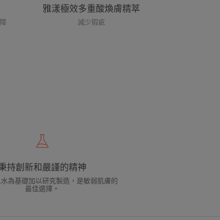
雅漾極效多重酸煥膚精萃
屏障
減少瑕疵
秉持創新和嚴謹的精神
泉水為基礎加以研究製造，是敏弱肌膚的
最佳選擇。