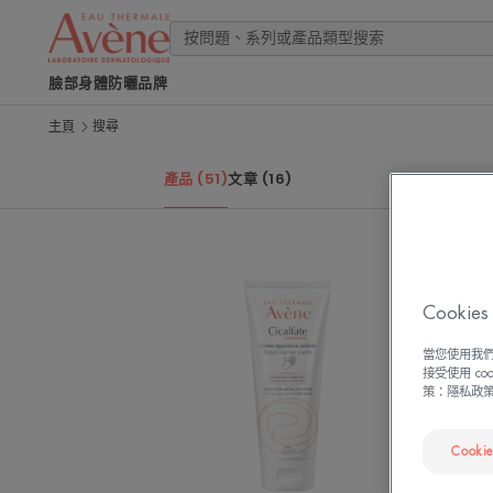
臉部
身體
防曬
品牌
主頁
搜尋
產品 (51)
文章 (16)
雅
漾
Cook
Cica
修
當您使用我們
復
接受使用 c
策：隱私政
護
手
霜
Cooki