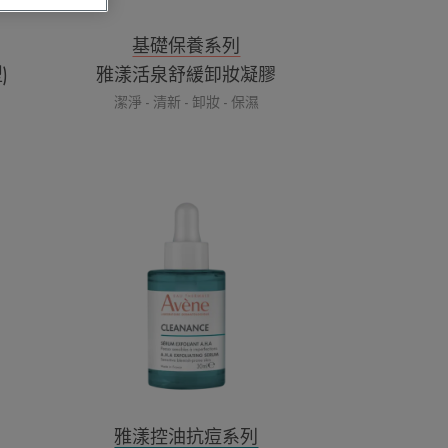
膠
基礎保養系列
)
雅漾活泉舒緩卸妝凝膠
潔淨 - 清新 - 卸妝 - 保濕
雅
漾
極
效
多
重
酸
煥
膚
精
萃
雅漾控油抗痘系列