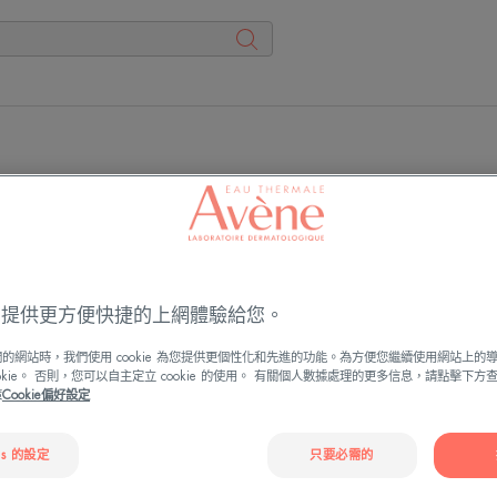
雅
雅
漾
漾
ies 提供更方便快捷的上網體驗給您。
Cica
舒
極
緩
的網站時，我們使用 cookie 為您提供更個性化和先進的功能。為方便您繼續使用網站上的
效
乾
ookie。 否則，您可以自主定立 cookie 的使用。 有關個人數據處理的更多信息，請點擊下
策
Cookie偏好設定
修
癢
復
霜
乳
(滋
es 的設定
只要必需的
潤