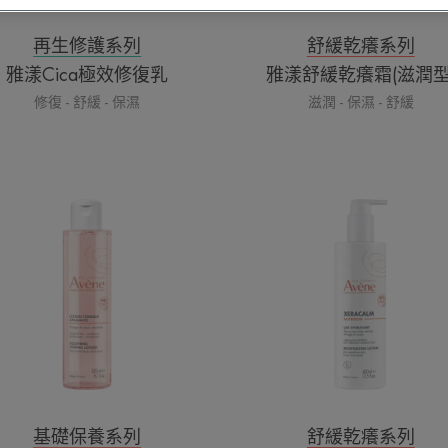
型)
再生修護系列
舒緩乾癢系列
雅漾Cica極效修復乳
雅漾舒緩乾癢霜(滋潤型
修復 - 舒緩 - 保濕
滋潤 - 保濕 - 舒緩
雅
雅
漾
漾
活
B3
泉
養
保
膚
濕
水
嫩
感
膚
乳
水
基礎保養系列
舒緩乾癢系列