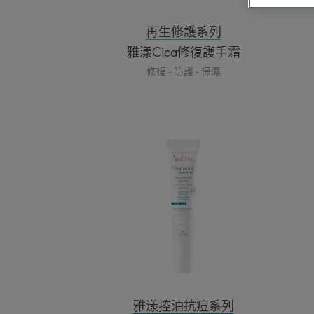
再生修護系列
雅漾Cica修復護手霜
修復 - 防護 - 保濕
雅
漾
三
重
速
效
淨
痘
精
華
雅漾控油抗痘系列