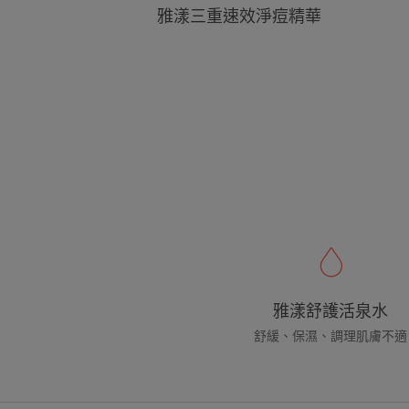
雅漾三重速效淨痘精華
雅漾舒護活泉水
舒緩、保濕、調理肌膚不適