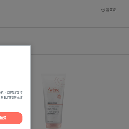
銷售點
雅
漾
活
泉
導航，您可以直接
舒
方查看我們的隱私政
緩
卸
妝
接受
凝