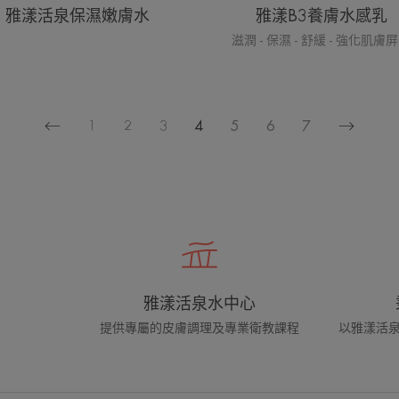
雅漾活泉保濕嫩膚水
雅漾B3養膚水感乳
滋潤 - 保濕 - 舒緩 - 強化肌膚
1
2
3
4
5
6
7
上
下
一
一
页
页
雅漾活泉水中心
提供專屬的皮膚調理及專業衛教課程
以雅漾活