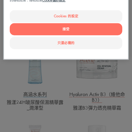
的隱私政策：隱私政策
Cookie偏好設定
華
精
高涵水系列
高涵水系列
露
華
雅漾24H玻尿酸保濕精華露
雅漾24H全效活泉保濕精華
Cookies 的設定
乳
乳清爽型
清
接受
爽
雅
雅
型
漾
漾
只要必需的
24H
B3
玻
彈
尿
力
酸
透
保
亮
濕
精
精
華
華
霜
高涵水系列
Hyaluron Activ B3（維他命
B3）
露
雅漾24H玻尿酸保濕精華露
_
_潤澤型
雅漾B3彈力透亮精華霜
潤
澤
雅
雅
型
漾
漾