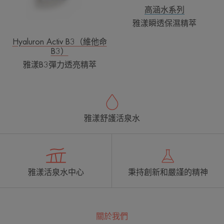
高涵水系列
雅漾瞬透保濕精萃
Hyaluron Activ B3（維他命
B3）
雅漾B3彈力透亮精萃
雅漾舒護活泉水
雅漾活泉水中心
秉持創新和嚴謹的精神
關於我們