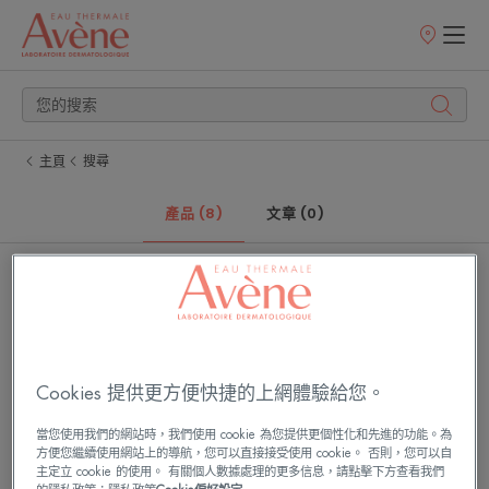
銷
售
點
主頁
搜尋
產品 (8)
文章 (0)
雅
雅
漾
漾
24H
24H
玻
全
尿
效
Cookies 提供更方便快捷的上網體驗給您。
酸
活
保
泉
當您使用我們的網站時，我們使用 cookie 為您提供更個性化和先進的功能。為
濕
保
方便您繼續使用網站上的導航，您可以直接接受使用 cookie。 否則，您可以自
主定立 cookie 的使用。 有關個人數據處理的更多信息，請點擊下方查看我們
精
濕