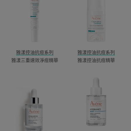
三
控
重
油
速
抗
效
痘
淨
精
痘
華
精
華
雅漾控油抗痘系列
雅漾控油抗痘系列
雅漾三重速效淨痘精華
雅漾控油抗痘精華
雅
雅
漾
漾
B3
瞬
彈
透
力
保
透
濕
亮
精
精
萃
萃